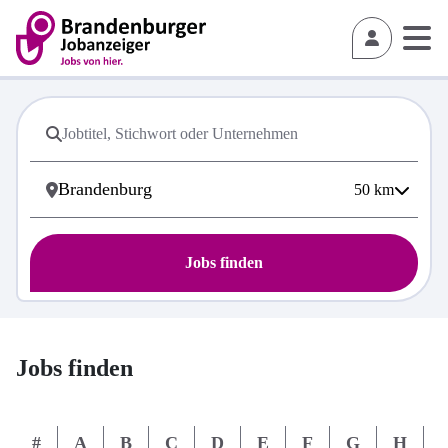
50
km
Jobs finden
Jobs finden
#
A
B
C
D
E
F
G
H
I