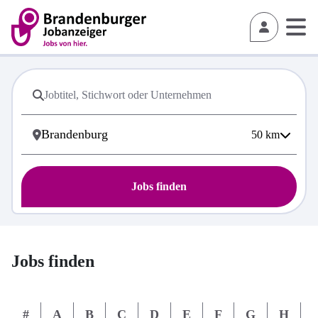
50
km
Jobs finden
Jobs finden
#
A
B
C
D
E
F
G
H
I