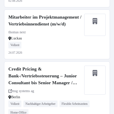
02.08.2026
Mitarbeiter im Projektmanagement /
Vertriebsinnendienst (m/w/d)
thomas next
Luckau
Vollzeit
24.07.2026
Credit Pricing &
Bank-/Vertriebssteuerung – Junior
Consultant bis Senior Manager /
Banking (all genders)
msg systems ag
Berlin
Vollzeit
Nachhaltiger Arbeitgeber
Flexible Arbeitszeiten
Home-Office