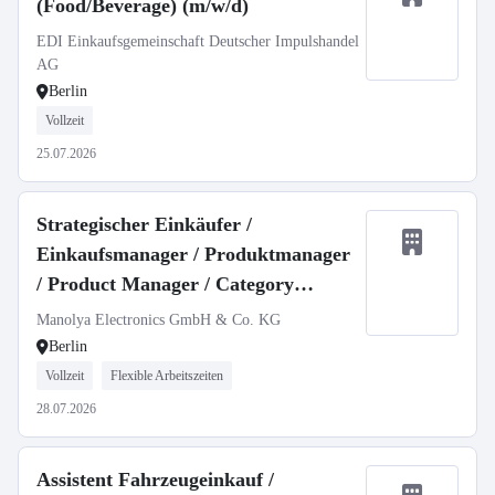
(Food/Beverage) (m/w/d)
EDI Einkaufsgemeinschaft Deutscher Impulshandel
AG
Berlin
Vollzeit
25.07.2026
Strategischer Einkäufer /
Einkaufsmanager / Produktmanager
/ Product Manager / Category
Manager / Purchase Manager /
Manolya Electronics GmbH & Co. KG
Strategic Buyer / Purchasing
Berlin
Specialist / Buying Expert (m/w/d)
Vollzeit
Flexible Arbeitszeiten
28.07.2026
Assistent Fahrzeugeinkauf /