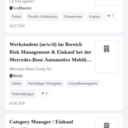
CEVALogistics
Großbeeren
5
Teilzeit
Flexible Arbeitszeiten
Firmenevents
Kantine
28.07.2026
Werkstudent (m/w/d) im Bereich
Risk Management & Einkauf bei der
Mercedes-Benz Automotive Mobility
GmbH
Mercedes-Benz Group AG
Berlin
Teilzeit
Nachhaltiger Arbeitgeber
Gesundheitsangebote
6
Weiterbildungen
02.08.2026
Category Manager / Einkauf