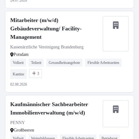
24.07.2026
Mitarbeiter (m/w/d)
Gebäudeverwaltung/ Facility-
Management
Kassenärztliche Vereinigung Brandenburg
Potsdam
Vollzeit
Teilzeit
Gesundheitsangebote
Flexible Arbeitszeiten
3
Kantine
02.08.2026
Kaufmännischer Sachbearbeiter
Immobilienverwaltung (m/w/d)
PENNY
Großbeeren
Vollzeit
Weiterbildungen
Flexible Arbeitszeiten
Betriebsrat