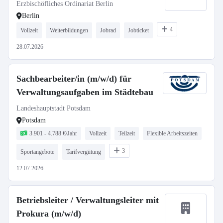
Erzbischöfliches Ordinariat Berlin
Berlin
4
Vollzeit
Weiterbildungen
Jobrad
Jobticket
28.07.2026
Sachbearbeiter/in (m/w/d) für
Verwaltungsaufgaben im Städtebau
Landeshauptstadt Potsdam
Potsdam
3.901 - 4.788 €/Jahr
Vollzeit
Teilzeit
Flexible Arbeitszeiten
3
Sportangebote
Tarifvergütung
12.07.2026
Betriebsleiter / Verwaltungsleiter mit
Prokura (m/w/d)