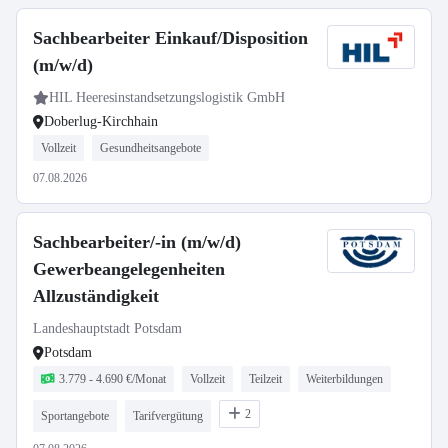
Sachbearbeiter Einkauf/Disposition
(m/w/d)
HIL Heeresinstandsetzungslogistik GmbH
Doberlug-Kirchhain
Vollzeit
Gesundheitsangebote
07.08.2026
Sachbearbeiter/-in (m/w/d)
Gewerbeangelegenheiten
Allzuständigkeit
Landeshauptstadt Potsdam
Potsdam
3.779 - 4.690 €/Monat
Vollzeit
Teilzeit
Weiterbildungen
2
Sportangebote
Tarifvergütung