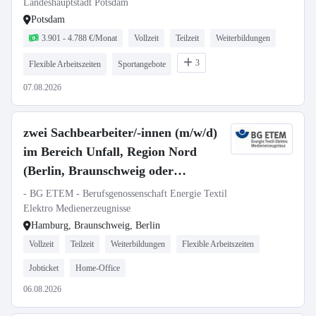
Landeshauptstadt Potsdam
Potsdam
3.901 - 4.788 €/Monat
Vollzeit
Teilzeit
Weiterbildungen
3
Flexible Arbeitszeiten
Sportangebote
07.08.2026
zwei Sachbearbeiter/-innen (m/w/d)
im Bereich Unfall, Region Nord
(Berlin, Braunschweig oder
Hamburg)
- BG ETEM - Berufsgenossenschaft Energie Textil
Elektro Medienerzeugnisse
Hamburg, Braunschweig, Berlin
Vollzeit
Teilzeit
Weiterbildungen
Flexible Arbeitszeiten
Jobticket
Home-Office
06.08.2026