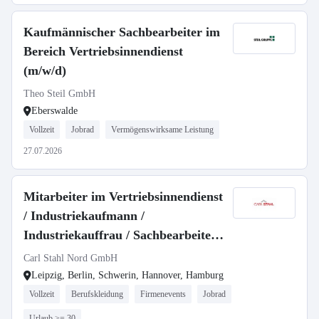
Kaufmännischer Sachbearbeiter im
Bereich Vertriebsinnendienst
(m/w/d)
Theo Steil GmbH
Eberswalde
Vollzeit
Jobrad
Vermögenswirksame Leistung
27.07.2026
Mitarbeiter im Vertriebsinnendienst
/ Industriekaufmann /
Industriekauffrau / Sachbearbeiter
(m/w/d)
Carl Stahl Nord GmbH
Leipzig, Berlin, Schwerin, Hannover, Hamburg
Vollzeit
Berufskleidung
Firmenevents
Jobrad
Urlaub >= 30