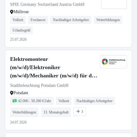
SPIE Germany Switzerland Austria GmbH
Müllrose
Vollzeit
Freelancer
Nachhaltiger Arbeitgeber
Weiterbildungen
Urlaubsgeld
25.07.2026
Elektromonteur
(m/w/d)/Elektroniker
(m/w/d)/Mechaniker (m/w/d) für die
Straßenbeleuchtung
Stadtbeleuchtung Potsdam GmbH
Potsdam
42.000 - 50.200 €/Jahr
Vollzeit
Nachhaltiger Arbeitgeber
3
Weiterbildungen
13. Monatsgehalt
24.07.2026