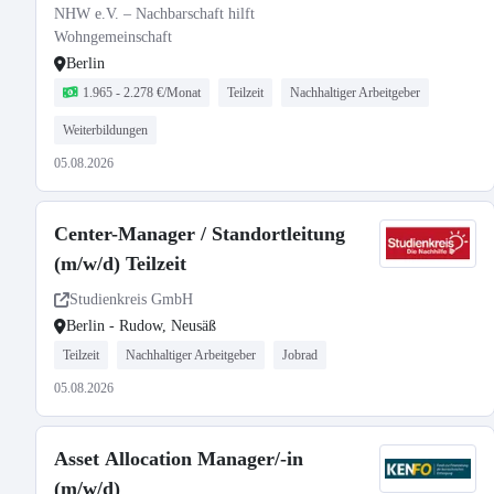
NHW e.V. – Nachbarschaft hilft
Wohngemeinschaft
Berlin
1.965 - 2.278 €/Monat
Teilzeit
Nachhaltiger Arbeitgeber
Weiterbildungen
05.08.2026
Center-Manager / Standortleitung
(m/w/d) Teilzeit
Studienkreis GmbH
Berlin - Rudow, Neusäß
Teilzeit
Nachhaltiger Arbeitgeber
Jobrad
05.08.2026
Asset Allocation Manager/-in
(m/w/d)