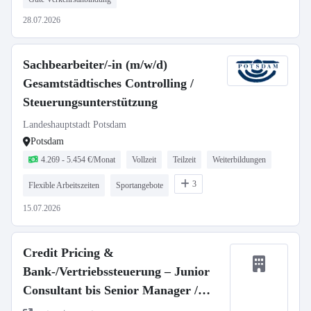
28.07.2026
Sachbearbeiter/-in (m/w/d)
Gesamtstädtisches Controlling /
Steuerungsunterstützung
Landeshauptstadt Potsdam
Potsdam
4.269 - 5.454 €/Monat
Vollzeit
Teilzeit
Weiterbildungen
3
Flexible Arbeitszeiten
Sportangebote
15.07.2026
Credit Pricing &
Bank-/Vertriebssteuerung – Junior
Consultant bis Senior Manager /
Banking (all genders)