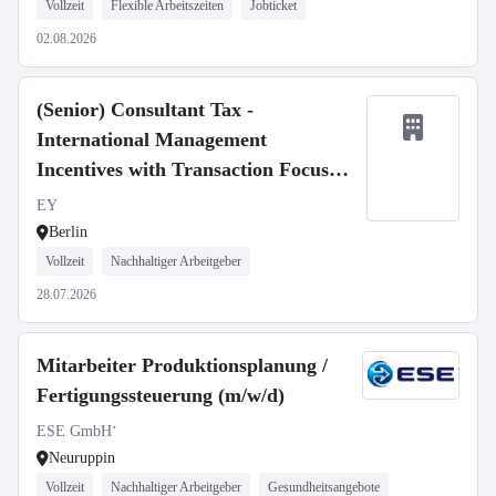
Vollzeit
Flexible Arbeitszeiten
Jobticket
02.08.2026
(Senior) Consultant Tax -
International Management
Incentives with Transaction Focus
(w/m/d)
EY
Berlin
Vollzeit
Nachhaltiger Arbeitgeber
28.07.2026
Mitarbeiter Produktionsplanung /
Fertigungssteuerung (m/w/d)
ESE GmbH‘
Neuruppin
Vollzeit
Nachhaltiger Arbeitgeber
Gesundheitsangebote