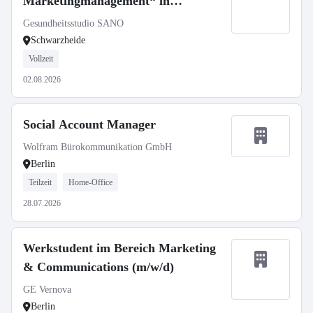
Marketingmanagement“ in
Schwarzheide
Gesundheitsstudio SANO
Schwarzheide
Vollzeit
02.08.2026
Social Account Manager
Wolfram Bürokommunikation GmbH
Berlin
Teilzeit
Home-Office
28.07.2026
Werkstudent im Bereich Marketing
& Communications (m/w/d)
GE Vernova
Berlin