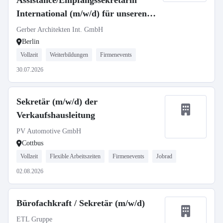
Assistance/Empfangssekretärin
International (m/w/d) für unseren
Standort in Berlin
Gerber Architekten Int. GmbH
Berlin
Vollzeit
Weiterbildungen
Firmenevents
30.07.2026
Sekretär (m/w/d) der
Verkaufshausleitung
PV Automotive GmbH
Cottbus
Vollzeit
Flexible Arbeitszeiten
Firmenevents
Jobrad
02.08.2026
Bürofachkraft / Sekretär (m/w/d)
ETL Gruppe