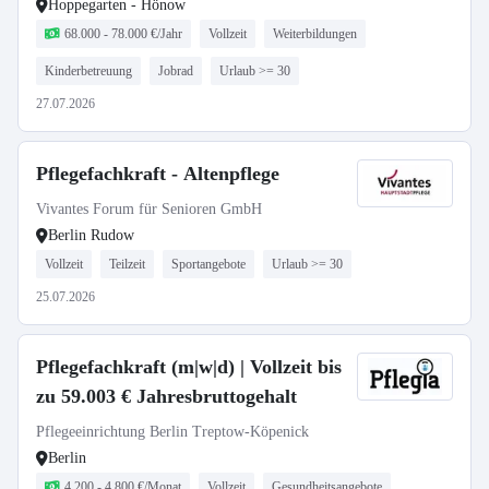
Hoppegarten - Hönow
68.000 - 78.000 €/Jahr
Vollzeit
Weiterbildungen
Kinderbetreuung
Jobrad
Urlaub >= 30
27.07.2026
Pflegefachkraft - Altenpflege
Vivantes Forum für Senioren GmbH
Berlin Rudow
Vollzeit
Teilzeit
Sportangebote
Urlaub >= 30
25.07.2026
Pflegefachkraft (m|w|d) | Vollzeit bis
zu 59.003 € Jahresbruttogehalt
Pflegeeinrichtung Berlin Treptow-Köpenick
Berlin
4.200 - 4.800 €/Monat
Vollzeit
Gesundheitsangebote