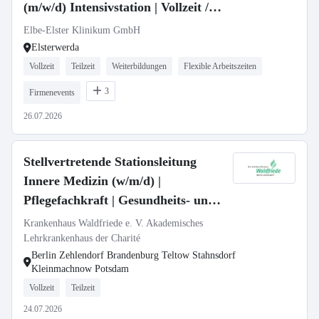
(m/w/d) Intensivstation | Vollzeit /
Teilzeit
Elbe-Elster Klinikum GmbH
Elsterwerda
Vollzeit
Teilzeit
Weiterbildungen
Flexible Arbeitszeiten
3
Firmenevents
26.07.2026
Stellvertretende Stationsleitung
Innere Medizin (w/m/d) |
Pflegefachkraft | Gesundheits- und
Krankenpfleger
Krankenhaus Waldfriede e. V. Akademisches
Lehrkrankenhaus der Charité
Berlin Zehlendorf Brandenburg Teltow Stahnsdorf
Kleinmachnow Potsdam
Vollzeit
Teilzeit
24.07.2026