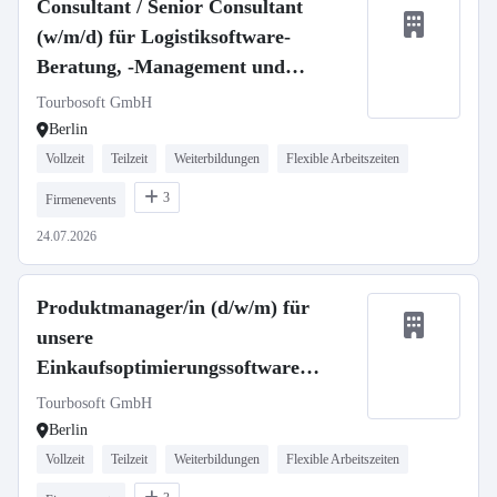
Consultant / Senior Consultant
(w/m/d) für Logistiksoftware-
Beratung, -Management und
Produktentwicklung
Tourbosoft GmbH
Berlin
Vollzeit
Teilzeit
Weiterbildungen
Flexible Arbeitszeiten
3
Firmenevents
24.07.2026
Produktmanager/in (d/w/m) für
unsere
Einkaufsoptimierungssoftware
Tourbo.order
Tourbosoft GmbH
Berlin
Vollzeit
Teilzeit
Weiterbildungen
Flexible Arbeitszeiten