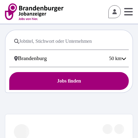
50
km
Jobs finden