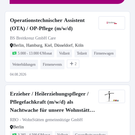
Operationstechnischer Assistent
(OTA) / OP-Pflege (m/w/d)
BS Breitkreuz GmbH Care
Berlin, Hamburg, Kiel, Düsseldorf, Köln
5.000 - 13.000 €/Monat
Vollzeit
Teilzeit
Firmenwagen
2
Weiterbildungen
Firmenevents
04.08.2026
Erzieher / Heilerziehungspfleger /
Pflegefachkraft (m/w/d) als
Nachtwache für unsere Wohnstätten
für Menschen mit Behinderungen
RBO - WohnStätten gemeinnützige GmbH
Berlin