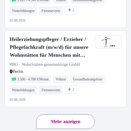
3.285 - 4.500 €/Monat
Vollzeit
Gesundheitsangebote
2
Weiterbildungen
Firmenevents
03.08.2026
Heilerziehungspfleger / Erzieher /
Pflegefachkraft (m/w/d) für unsere
Wohnstätten für Menschen mit
Behinderungen
RBO - WohnStätten gemeinnützige GmbH
Berlin
3.500 - 4.780 €/Monat
Vollzeit
Gesundheitsangebote
2
Weiterbildungen
Firmenevents
03.08.2026
Mehr anzeigen