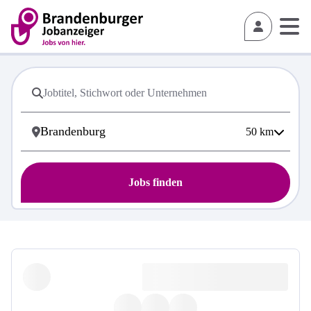
50
km
Jobs finden