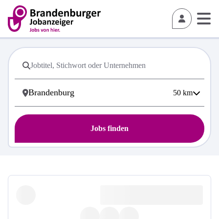
50
km
Jobs finden