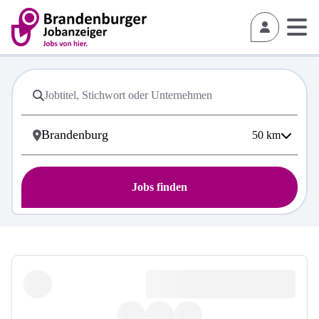
50
km
Jobs finden