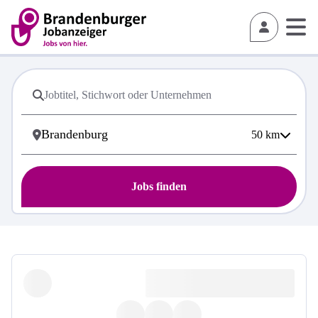
50
km
Jobs finden