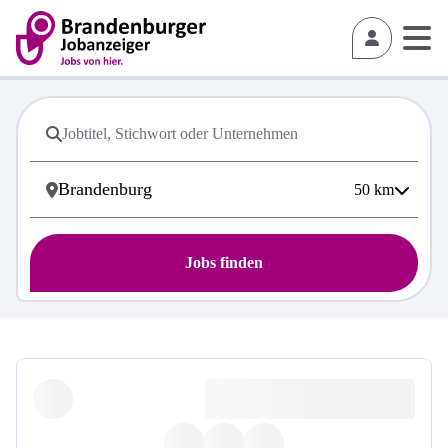
50
km
Jobs finden