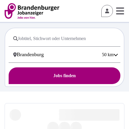
50
km
Jobs finden