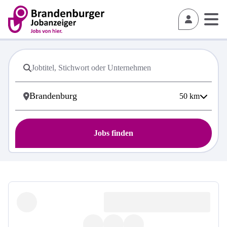
50
km
Jobs finden