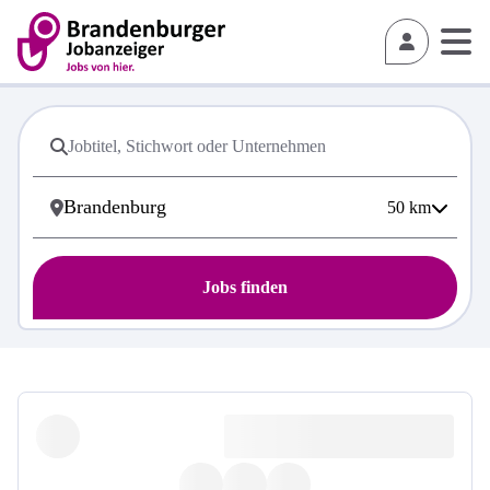
50
km
Jobs finden