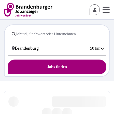
50
km
Jobs finden