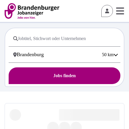
50
km
Jobs finden