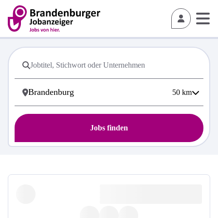
50
km
Jobs finden