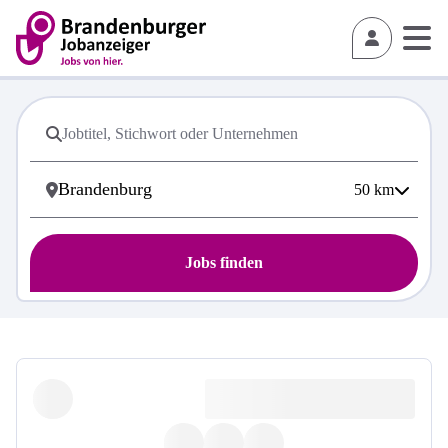
50
km
Jobs finden