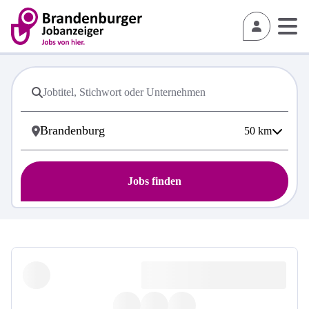
50
km
Jobs finden