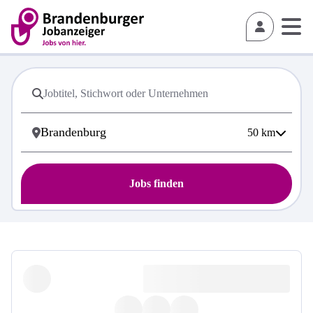
50
km
Jobs finden