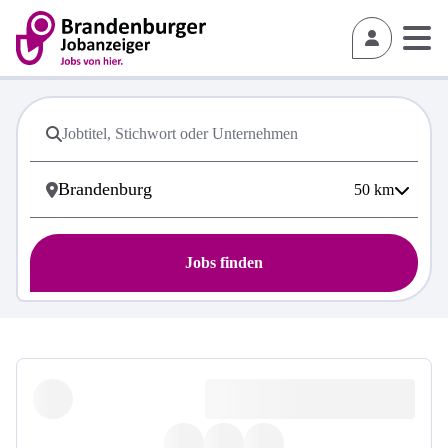
50
km
Jobs finden