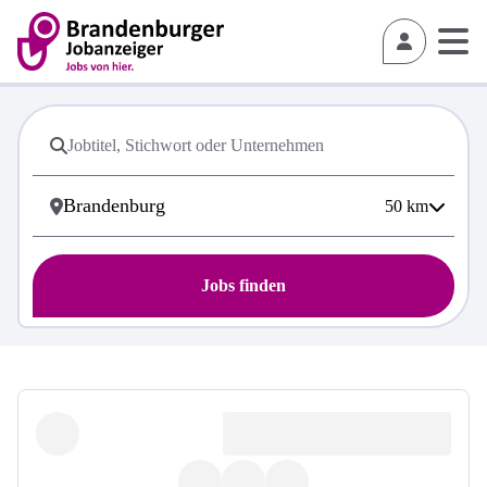
50
km
Jobs finden