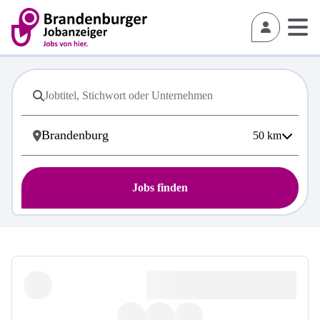
50
km
Jobs finden