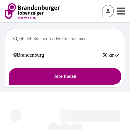
50
km
Jobs finden