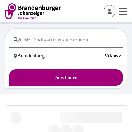
50
km
Jobs finden