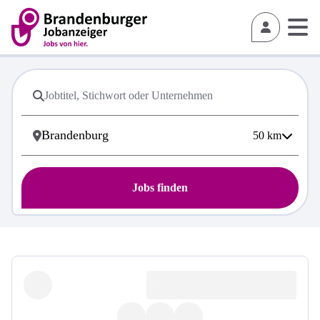
50
km
Jobs finden