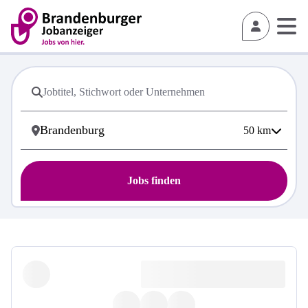
50
km
Jobs finden