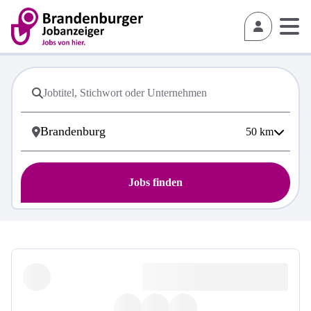
50
km
Jobs finden