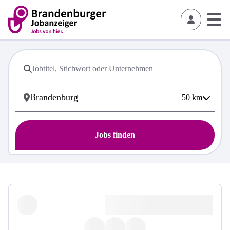
50
km
Jobs finden