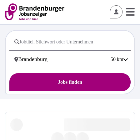
50
km
Jobs finden